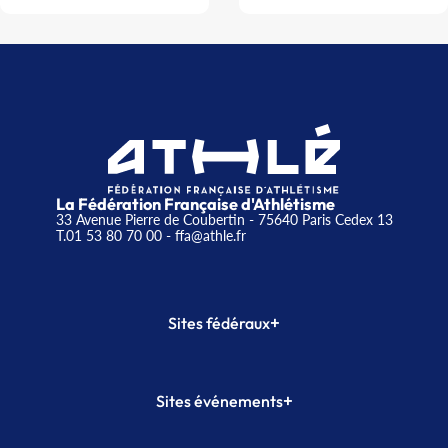
La Fédération Française d'Athlétisme
33 Avenue Pierre de Coubertin - 75640 Paris Cedex 13
T.01 53 80 70 00
- ffa@athle.fr
+
Sites fédéraux
SI-FFA
CALORG
+
Sites événements
Plateforme Formation
Meeting de Paris