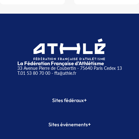
La Fédération Française d'Athlétisme
33 Avenue Pierre de Coubertin - 75640 Paris Cedex 13
T.01 53 80 70 00
- ffa@athle.fr
+
Sites fédéraux
SI-FFA
CALORG
+
Sites événements
Plateforme Formation
Meeting de Paris