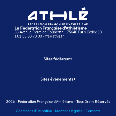
La Fédération Française d'Athlétisme
33 Avenue Pierre de Coubertin - 75640 Paris Cedex 13
T.01 53 80 70 00
- ffa@athle.fr
+
Sites fédéraux
SI-FFA
CALORG
+
Sites événements
Plateforme Formation
Meeting de Paris
Meeting de Paris indoor
MAIF Ekiden de Paris
2026
- Fédération Française d'Athlétisme - Tous Droits Réservés
Conditions d'utilisation -
Mentions légales -
Contacts