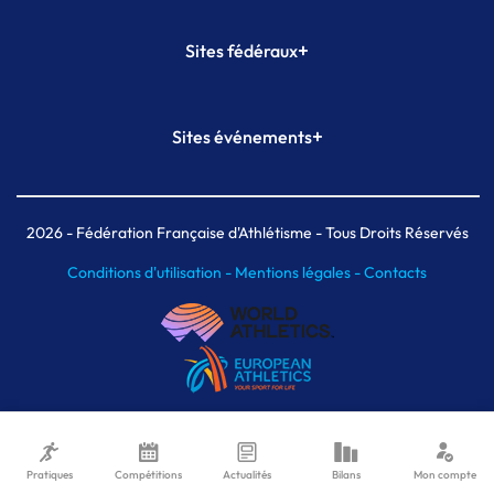
+
Sites fédéraux
SI-FFA
CALORG
+
Sites événements
Plateforme Formation
Meeting de Paris
Meeting de Paris indoor
MAIF Ekiden de Paris
2026
- Fédération Française d'Athlétisme - Tous Droits Réservés
Conditions d'utilisation -
Mentions légales -
Contacts
Pratiques
Compétitions
Actualités
Bilans
Mon compte