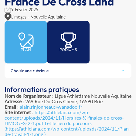
France De Cross Lana
9 Février 2025
Limoges - Nouvelle Aquitaine
PLAN
PODIUMS
Choisir une rubrique
Informations pratiques
Nom de l’organisateur
: Ligue Athletisme Nouvelle Aquitaine
Adresse
: 269 Rue Du Gros Chene, 16590 Brie
Email
:
alain.rinjonneau@wanadoo.fr
Site internet
:
https://athlelana.com/wp-
content/uploads/2024/11/Horaires-½-finales-de-cross-
LIMOGES-2-1.pdf ) et le lien du parcours
(https://athlelana.com/wp-content/uploads/2024/11/Plan-
de-travail-1-1.png )