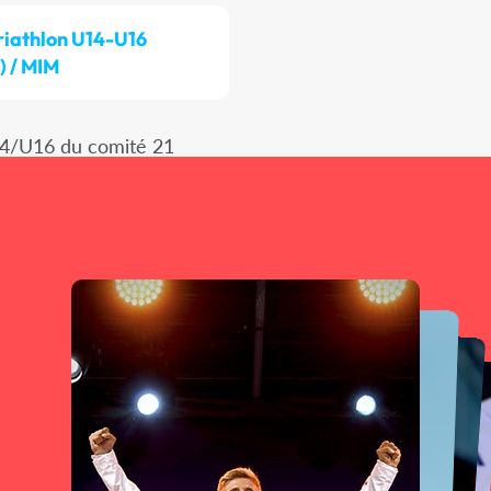
riathlon U14-U16
) / MIM
14/U16 du comité 21