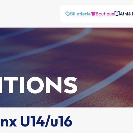
Billetterie
Boutique
Athlé
ITIONS
enx U14/u16