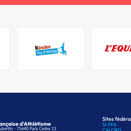
Sites fédér
ançaise d'Athlétisme
SI-FFA
ubertin - 75640 Paris Cedex 13
CALORG