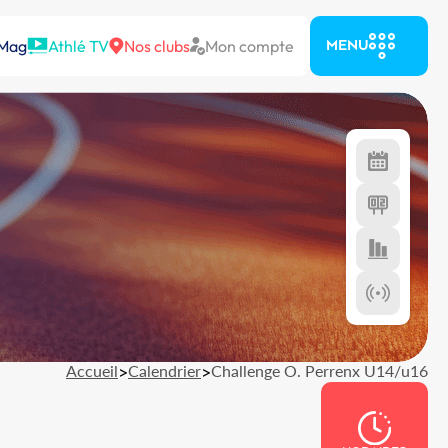
 Mag
Athlé TV
Nos clubs
Mon compte
MENU
Accueil
>
Calendrier
>
Challenge O. Perrenx U14/u16