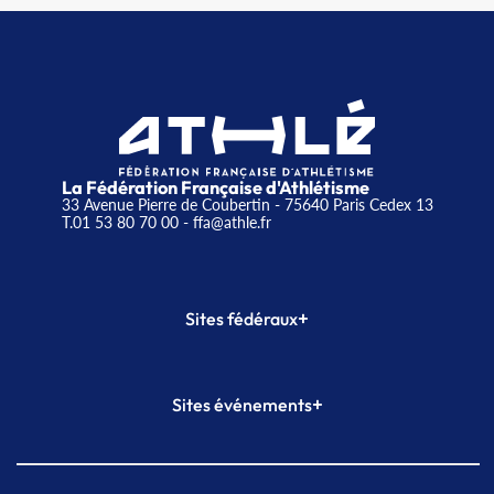
La Fédération Française d'Athlétisme
33 Avenue Pierre de Coubertin - 75640 Paris Cedex 13
T.01 53 80 70 00
- ffa@athle.fr
+
Sites fédéraux
SI-FFA
CALORG
+
Sites événements
Plateforme Formation
Meeting de Paris
Meeting de Paris indoor