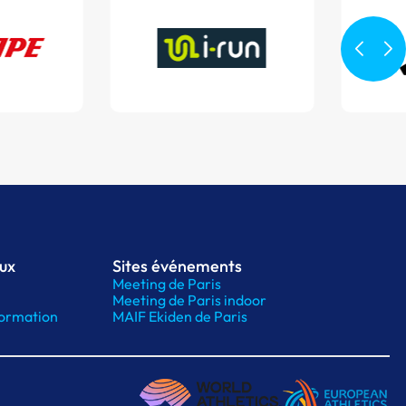
aux
Sites événements
Meeting de Paris
Meeting de Paris indoor
ormation
MAIF Ekiden de Paris