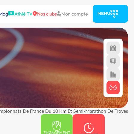
 Mag
Athlé TV
Nos clubs
Mon compte
MENU
mpionnats De France Du 10 Km Et Semi-Marathon De Troyes
ENGAGEMENT