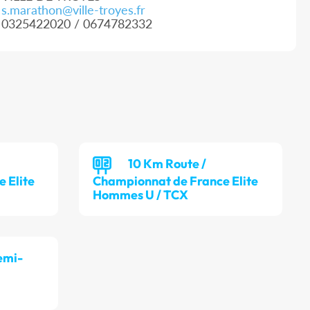
s.marathon@ville-troyes.fr
0325422020 / 0674782332
10 Km Route /
 Elite
Championnat de France Elite
Hommes U / TCX
emi-