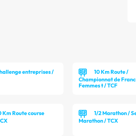
hallenge entreprises /
10 Km Route /
Championnat de France
Femmes t / TCF
0 Km Route course
1/2 Marathon / S
TCX
Marathon / TCX