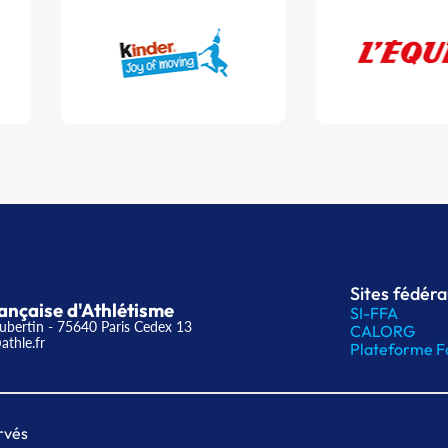
Sites fédér
ançaise d'Athlétisme
SI-FFA
ubertin - 75640 Paris Cedex 13
CALORG
athle.fr
Plateforme F
rvés