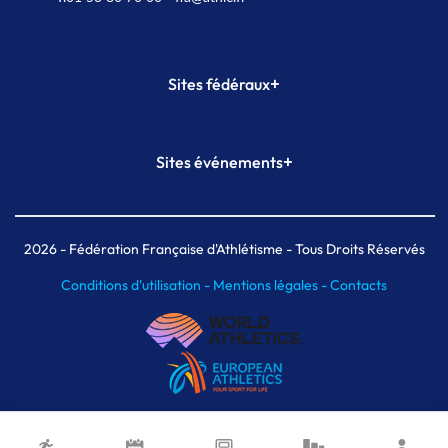
+
Sites fédéraux
SI-FFA
CALORG
+
Sites événements
Plateforme Formation
Meeting de Paris
Meeting de Paris indoor
MAIF Ekiden de Paris
2026
- Fédération Française d'Athlétisme - Tous Droits Réservés
Conditions d'utilisation -
Mentions légales -
Contacts