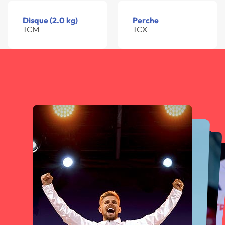
Disque (2.0 kg)
Perche
TCM -
TCX -