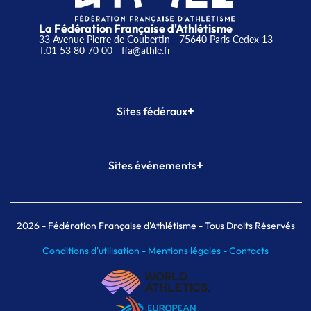
La Fédération Française d'Athlétisme
33 Avenue Pierre de Coubertin - 75640 Paris Cedex 13
T.01 53 80 70 00
- ffa@athle.fr
+
Sites fédéraux
SI-FFA
CALORG
+
Sites événements
Plateforme Formation
Meeting de Paris
Meeting de Paris indoor
MAIF Ekiden de Paris
2026
- Fédération Française d'Athlétisme - Tous Droits Réservés
Conditions d'utilisation -
Mentions légales -
Contacts