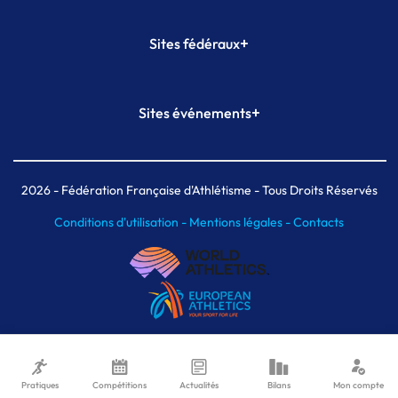
+
Sites fédéraux
SI-FFA
CALORG
+
Sites événements
Plateforme Formation
Meeting de Paris
Meeting de Paris indoor
MAIF Ekiden de Paris
2026
- Fédération Française d'Athlétisme - Tous Droits Réservés
Conditions d'utilisation -
Mentions légales -
Contacts
Pratiques
Compétitions
Actualités
Bilans
Mon compte