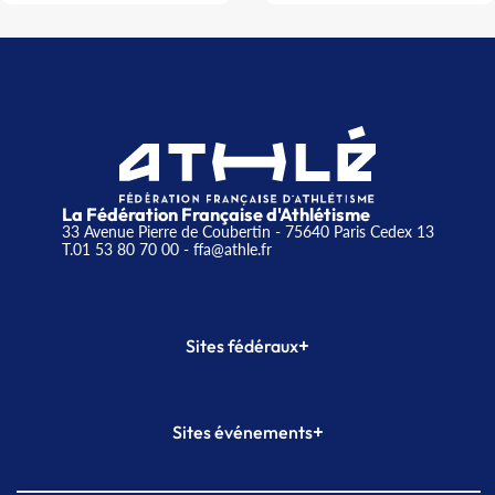
La Fédération Française d'Athlétisme
33 Avenue Pierre de Coubertin - 75640 Paris Cedex 13
T.01 53 80 70 00
- ffa@athle.fr
+
Sites fédéraux
SI-FFA
CALORG
+
Sites événements
Plateforme Formation
Meeting de Paris