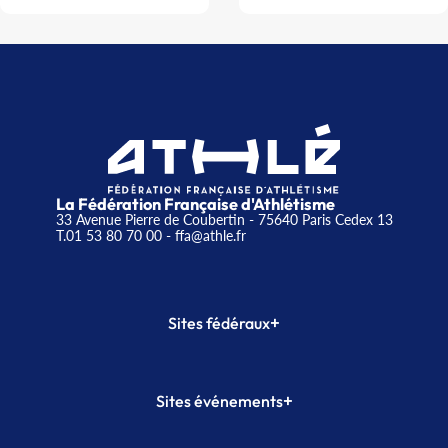
La Fédération Française d'Athlétisme
33 Avenue Pierre de Coubertin - 75640 Paris Cedex 13
T.01 53 80 70 00
- ffa@athle.fr
+
Sites fédéraux
SI-FFA
CALORG
+
Sites événements
Plateforme Formation
Meeting de Paris