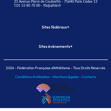
33 Avenue Pierre de Coubertin - 75640 Paris Cedex 13
T.01 53 80 70 00
- ffa@athle.fr
+
Sites fédéraux
SI-FFA
CALORG
+
Sites événements
Plateforme Formation
Meeting de Paris
Meeting de Paris indoor
MAIF Ekiden de Paris
2026
- Fédération Française d'Athlétisme - Tous Droits Réservés
Conditions d'utilisation -
Mentions légales -
Contacts