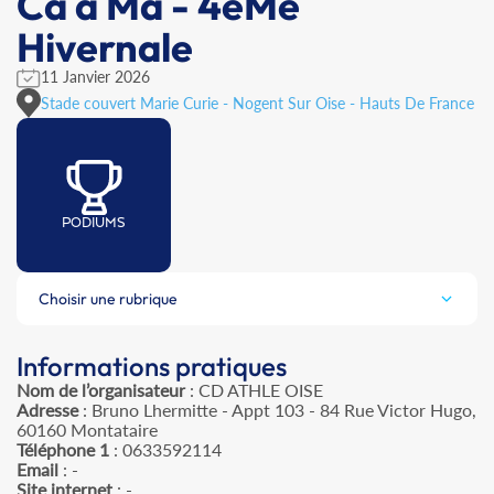
Ca à Ma - 4èMe
Hivernale
11 Janvier 2026
Stade couvert Marie Curie - Nogent Sur Oise - Hauts De France
PODIUMS
Choisir une rubrique
Informations pratiques
Nom de l’organisateur
: CD ATHLE OISE
Adresse
: Bruno Lhermitte - Appt 103 - 84 Rue Victor Hugo,
60160 Montataire
Téléphone 1
: 0633592114
Email
: -
Site internet
: -