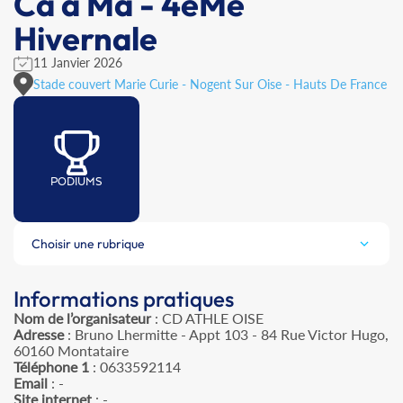
Ca à Ma - 4èMe
Hivernale
11 Janvier 2026
Stade couvert Marie Curie - Nogent Sur Oise - Hauts De France
PODIUMS
Choisir une rubrique
Informations pratiques
Nom de l’organisateur
: CD ATHLE OISE
Adresse
: Bruno Lhermitte - Appt 103 - 84 Rue Victor Hugo,
60160 Montataire
Téléphone 1
: 0633592114
Email
: -
Site internet
: -