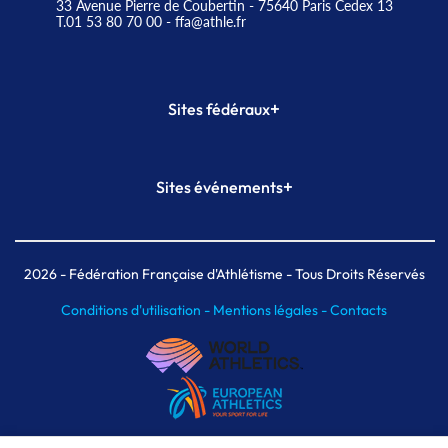
33 Avenue Pierre de Coubertin - 75640 Paris Cedex 13
T.01 53 80 70 00
- ffa@athle.fr
+
Sites fédéraux
SI-FFA
CALORG
+
Sites événements
Plateforme Formation
Meeting de Paris
Meeting de Paris indoor
MAIF Ekiden de Paris
2026
- Fédération Française d'Athlétisme - Tous Droits Réservés
Conditions d'utilisation -
Mentions légales -
Contacts