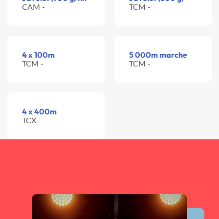
CAM -
TCM -
4 x 100m
5 000m marche
TCM -
TCM -
4 x 400m
TCX -