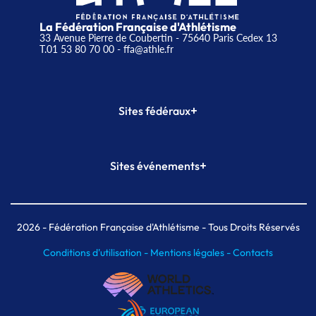
La Fédération Française d'Athlétisme
33 Avenue Pierre de Coubertin - 75640 Paris Cedex 13
T.01 53 80 70 00
- ffa@athle.fr
+
Sites fédéraux
SI-FFA
CALORG
+
Sites événements
Plateforme Formation
Meeting de Paris
Meeting de Paris indoor
MAIF Ekiden de Paris
2026
- Fédération Française d'Athlétisme - Tous Droits Réservés
Conditions d'utilisation -
Mentions légales -
Contacts