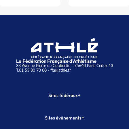
La Fédération Française d'Athlétisme
33 Avenue Pierre de Coubertin - 75640 Paris Cedex 13
T.01 53 80 70 00
- ffa@athle.fr
+
Sites fédéraux
SI-FFA
CALORG
+
Sites événements
Plateforme Formation
Meeting de Paris