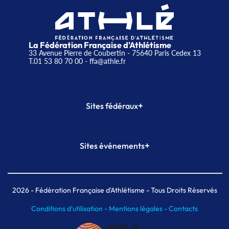
La Fédération Française d'Athlétisme
33 Avenue Pierre de Coubertin - 75640 Paris Cedex 13
T.01 53 80 70 00
- ffa@athle.fr
+
Sites fédéraux
SI-FFA
CALORG
+
Sites événements
Plateforme Formation
Meeting de Paris
Meeting de Paris indoor
MAIF Ekiden de Paris
2026
- Fédération Française d'Athlétisme - Tous Droits Réservés
Conditions d'utilisation -
Mentions légales -
Contacts