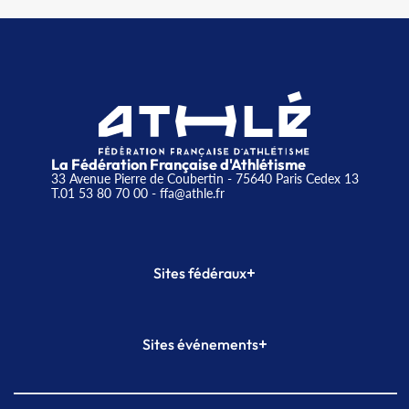
La Fédération Française d'Athlétisme
33 Avenue Pierre de Coubertin - 75640 Paris Cedex 13
T.01 53 80 70 00
- ffa@athle.fr
+
Sites fédéraux
SI-FFA
CALORG
+
Sites événements
Plateforme Formation
Meeting de Paris
Meeting de Paris indoor