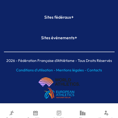
+
Sites fédéraux
SI-FFA
CALORG
+
Sites événements
Plateforme Formation
Meeting de Paris
Meeting de Paris indoor
MAIF Ekiden de Paris
2026
- Fédération Française d'Athlétisme - Tous Droits Réservés
Conditions d'utilisation -
Mentions légales -
Contacts