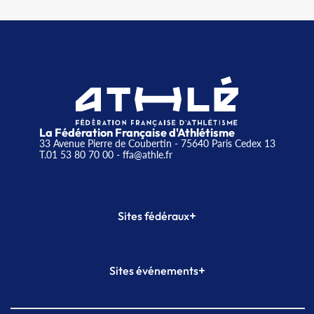
La Fédération Française d'Athlétisme
33 Avenue Pierre de Coubertin - 75640 Paris Cedex 13
T.01 53 80 70 00
- ffa@athle.fr
+
Sites fédéraux
SI-FFA
CALORG
+
Sites événements
Plateforme Formation
Meeting de Paris
Meeting de Paris indoor