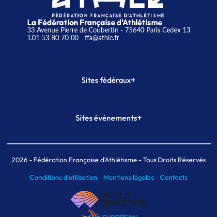
La Fédération Française d'Athlétisme
33 Avenue Pierre de Coubertin - 75640 Paris Cedex 13
T.01 53 80 70 00
- ffa@athle.fr
+
Sites fédéraux
SI-FFA
CALORG
+
Sites événements
Plateforme Formation
Meeting de Paris
Meeting de Paris indoor
MAIF Ekiden de Paris
2026
- Fédération Française d'Athlétisme - Tous Droits Réservés
Conditions d'utilisation -
Mentions légales -
Contacts