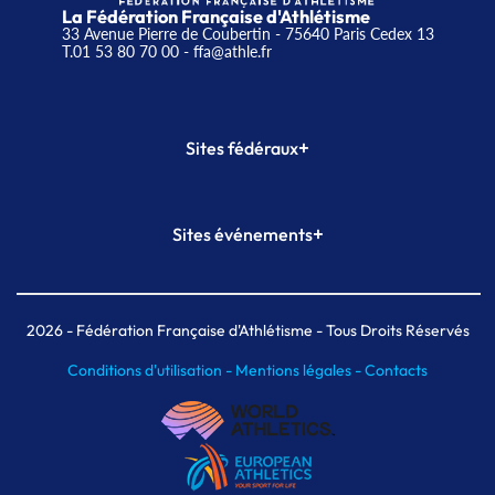
La Fédération Française d'Athlétisme
33 Avenue Pierre de Coubertin - 75640 Paris Cedex 13
T.01 53 80 70 00
- ffa@athle.fr
+
Sites fédéraux
SI-FFA
CALORG
+
Sites événements
Plateforme Formation
Meeting de Paris
Meeting de Paris indoor
MAIF Ekiden de Paris
2026
- Fédération Française d'Athlétisme - Tous Droits Réservés
Conditions d'utilisation -
Mentions légales -
Contacts