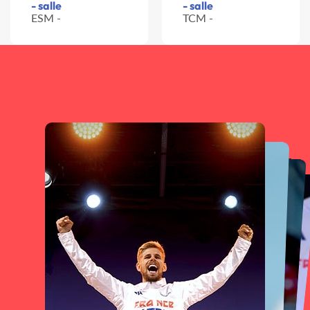
- salle
- salle
ESM -
TCM -