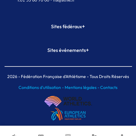
+
Sites fédéraux
SI-FFA
CALORG
+
Sites événements
Plateforme Formation
Meeting de Paris
Meeting de Paris indoor
MAIF Ekiden de Paris
2026
- Fédération Française d'Athlétisme - Tous Droits Réservés
Conditions d'utilisation -
Mentions légales -
Contacts