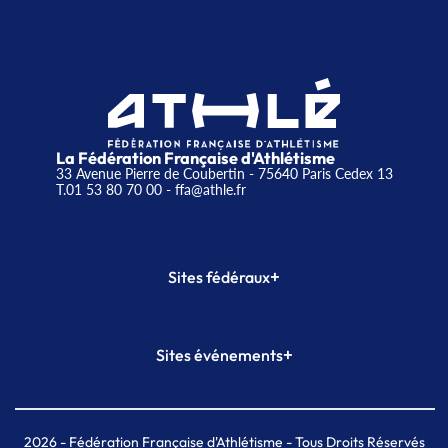
La Fédération Française d'Athlétisme
33 Avenue Pierre de Coubertin - 75640 Paris Cedex 13
T.01 53 80 70 00
- ffa@athle.fr
+
Sites fédéraux
SI-FFA
CALORG
+
Sites événements
Plateforme Formation
Meeting de Paris
Meeting de Paris indoor
MAIF Ekiden de Paris
2026
- Fédération Française d'Athlétisme - Tous Droits Réservés