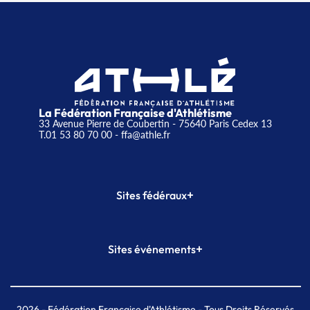
La Fédération Française d'Athlétisme
33 Avenue Pierre de Coubertin - 75640 Paris Cedex 13
T.01 53 80 70 00
- ffa@athle.fr
+
Sites fédéraux
SI-FFA
CALORG
+
Sites événements
Plateforme Formation
Meeting de Paris
Meeting de Paris indoor
MAIF Ekiden de Paris
2026
- Fédération Française d'Athlétisme - Tous Droits Réservés