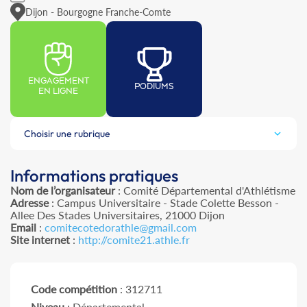
Dijon - Bourgogne Franche-Comte
ENGAGEMENT
PODIUMS
EN LIGNE
Choisir une rubrique
Informations pratiques
Nom de l’organisateur
: Comité Départemental d'Athlétisme
Adresse
: Campus Universitaire - Stade Colette Besson -
Allee Des Stades Universitaires, 21000 Dijon
Email
:
comitecotedorathle@gmail.com
Site internet
:
http://comite21.athle.fr
Code compétition
: 312711
Niveau
: Départemental