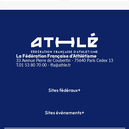
La Fédération Française d'Athlétisme
33 Avenue Pierre de Coubertin - 75640 Paris Cedex 13
T.01 53 80 70 00
- ffa@athle.fr
+
Sites fédéraux
SI-FFA
CALORG
+
Sites événements
Plateforme Formation
Meeting de Paris