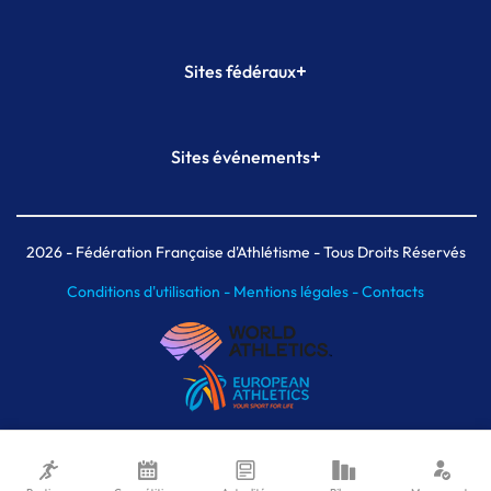
+
Sites fédéraux
SI-FFA
CALORG
+
Sites événements
Plateforme Formation
Meeting de Paris
Meeting de Paris indoor
MAIF Ekiden de Paris
2026
- Fédération Française d'Athlétisme - Tous Droits Réservés
Conditions d'utilisation -
Mentions légales -
Contacts