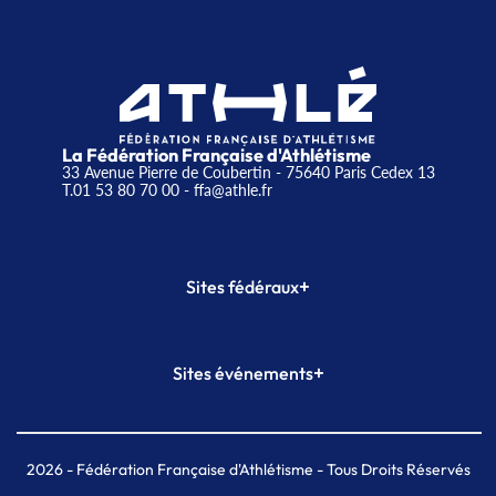
La Fédération Française d'Athlétisme
33 Avenue Pierre de Coubertin - 75640 Paris Cedex 13
T.01 53 80 70 00
- ffa@athle.fr
+
Sites fédéraux
SI-FFA
CALORG
+
Sites événements
Plateforme Formation
Meeting de Paris
Meeting de Paris indoor
MAIF Ekiden de Paris
2026
- Fédération Française d'Athlétisme - Tous Droits Réservés