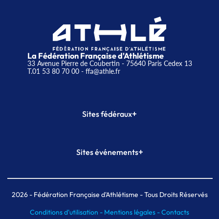
La Fédération Française d'Athlétisme
33 Avenue Pierre de Coubertin - 75640 Paris Cedex 13
T.01 53 80 70 00
- ffa@athle.fr
+
Sites fédéraux
SI-FFA
CALORG
+
Sites événements
Plateforme Formation
Meeting de Paris
Meeting de Paris indoor
MAIF Ekiden de Paris
2026
- Fédération Française d'Athlétisme - Tous Droits Réservés
Conditions d'utilisation -
Mentions légales -
Contacts