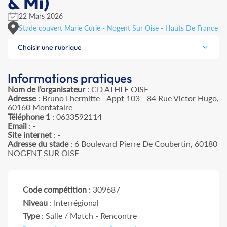
& Mi)
22 Mars 2026
Stade couvert Marie Curie - Nogent Sur Oise - Hauts De France
Choisir une rubrique
Informations pratiques
Nom de l’organisateur
: CD ATHLE OISE
Adresse
: Bruno Lhermitte - Appt 103 - 84 Rue Victor Hugo,
60160 Montataire
Téléphone 1
: 0633592114
Email
: -
Site internet
: -
Adresse du stade
: 6 Boulevard Pierre De Coubertin, 60180
NOGENT SUR OISE
Code compétition
: 309687
Niveau
: Interrégional
Type
: Salle / Match - Rencontre