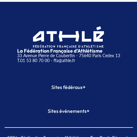
La Fédération Française d'Athlétisme
33 Avenue Pierre de Coubertin - 75640 Paris Cedex 13
T.01 53 80 70 00
- ffa@athle.fr
+
Sites fédéraux
SI-FFA
CALORG
+
Sites événements
Plateforme Formation
Meeting de Paris
Meeting de Paris indoor
MAIF Ekiden de Paris