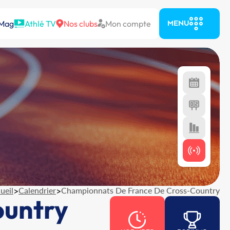
 Mag
Athlé TV
Nos clubs
Mon compte
MENU
ueil
>
Calendrier
>
Championnats De France De Cross-Country
ountry