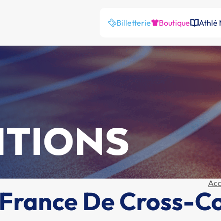
Billetterie
Boutique
Athlé
ITIONS
Acc
France De Cross-C