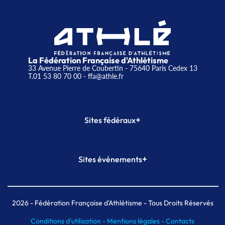
La Fédération Française d'Athlétisme
33 Avenue Pierre de Coubertin - 75640 Paris Cedex 13
T.01 53 80 70 00
- ffa@athle.fr
+
Sites fédéraux
SI-FFA
CALORG
+
Sites événements
Plateforme Formation
Meeting de Paris
Meeting de Paris indoor
MAIF Ekiden de Paris
2026
- Fédération Française d'Athlétisme - Tous Droits Réservés
Conditions d'utilisation -
Mentions légales -
Contacts