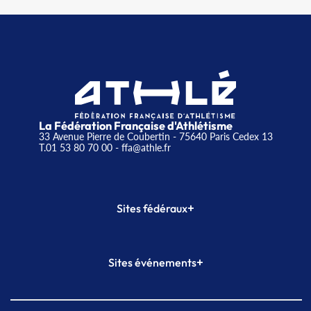
La Fédération Française d'Athlétisme
33 Avenue Pierre de Coubertin - 75640 Paris Cedex 13
T.01 53 80 70 00
- ffa@athle.fr
+
Sites fédéraux
SI-FFA
CALORG
+
Sites événements
Plateforme Formation
Meeting de Paris
Meeting de Paris indoor