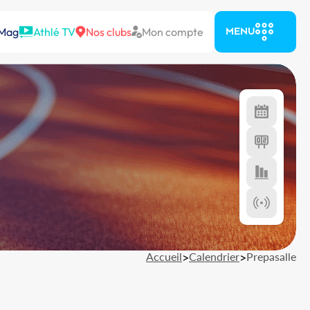
 Mag
Athlé TV
Nos clubs
Mon compte
MENU
Accueil
>
Calendrier
>
Prepasalle