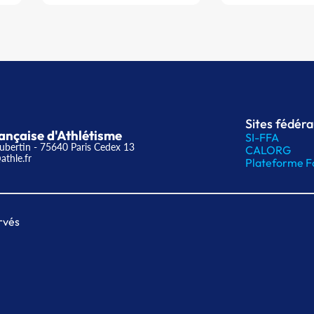
Sites fédér
ançaise d'Athlétisme
SI-FFA
ubertin - 75640 Paris Cedex 13
CALORG
athle.fr
Plateforme F
rvés