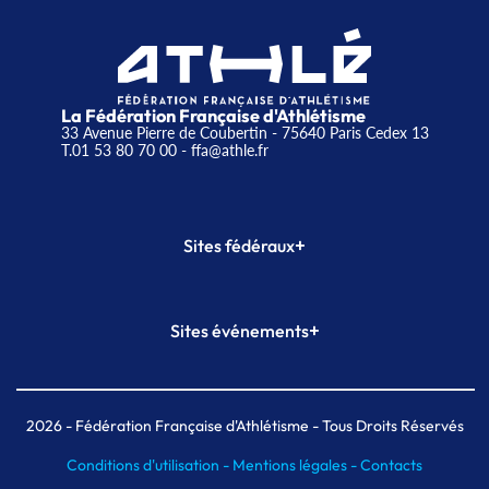
La Fédération Française d'Athlétisme
33 Avenue Pierre de Coubertin - 75640 Paris Cedex 13
T.01 53 80 70 00
- ffa@athle.fr
+
Sites fédéraux
SI-FFA
CALORG
+
Sites événements
Plateforme Formation
Meeting de Paris
Meeting de Paris indoor
MAIF Ekiden de Paris
2026
- Fédération Française d'Athlétisme - Tous Droits Réservés
Conditions d'utilisation -
Mentions légales -
Contacts