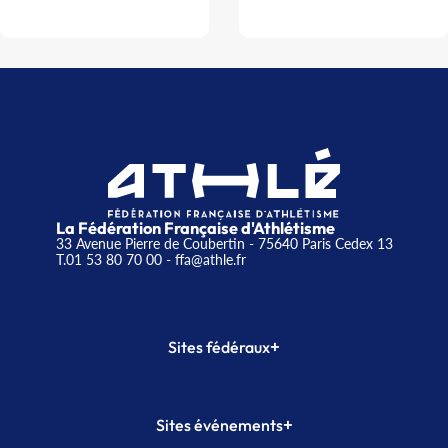
La Fédération Française d'Athlétisme
33 Avenue Pierre de Coubertin - 75640 Paris Cedex 13
T.01 53 80 70 00
- ffa@athle.fr
+
Sites fédéraux
SI-FFA
CALORG
+
Sites événements
Plateforme Formation