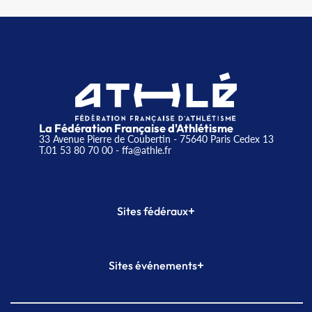
La Fédération Française d'Athlétisme
33 Avenue Pierre de Coubertin - 75640 Paris Cedex 13
T.01 53 80 70 00
- ffa@athle.fr
+
Sites fédéraux
SI-FFA
CALORG
+
Sites événements
Plateforme Formation
Meeting de Paris
Meeting de Paris indoor