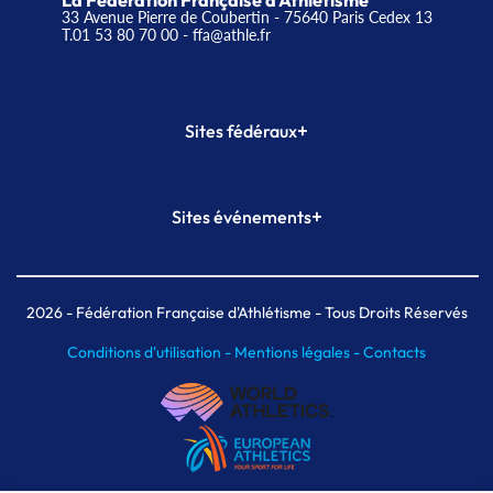
La Fédération Française d'Athlétisme
33 Avenue Pierre de Coubertin - 75640 Paris Cedex 13
T.01 53 80 70 00
- ffa@athle.fr
+
Sites fédéraux
SI-FFA
CALORG
+
Sites événements
Plateforme Formation
Meeting de Paris
Meeting de Paris indoor
MAIF Ekiden de Paris
2026
- Fédération Française d'Athlétisme - Tous Droits Réservés
Conditions d'utilisation -
Mentions légales -
Contacts