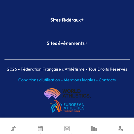
+
Sites fédéraux
SI-FFA
CALORG
+
Sites événements
Plateforme Formation
Meeting de Paris
Meeting de Paris indoor
MAIF Ekiden de Paris
2026
- Fédération Française d'Athlétisme - Tous Droits Réservés
Conditions d'utilisation -
Mentions légales -
Contacts