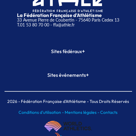
La Fédération Française d'Athlétisme
33 Avenue Pierre de Coubertin - 75640 Paris Cedex 13
T.01 53 80 70 00
- ffa@athle.fr
+
Sites fédéraux
SI-FFA
CALORG
+
Sites événements
Plateforme Formation
Meeting de Paris
Meeting de Paris indoor
MAIF Ekiden de Paris
2026
- Fédération Française d'Athlétisme - Tous Droits Réservés
Conditions d'utilisation -
Mentions légales -
Contacts