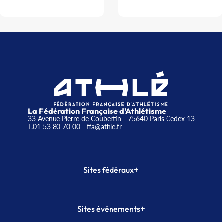
La Fédération Française d'Athlétisme
33 Avenue Pierre de Coubertin - 75640 Paris Cedex 13
T.01 53 80 70 00
- ffa@athle.fr
+
Sites fédéraux
SI-FFA
CALORG
+
Sites événements
Plateforme Formation