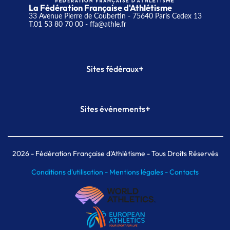
La Fédération Française d'Athlétisme
33 Avenue Pierre de Coubertin - 75640 Paris Cedex 13
T.01 53 80 70 00
- ffa@athle.fr
+
Sites fédéraux
SI-FFA
CALORG
+
Sites événements
Plateforme Formation
Meeting de Paris
Meeting de Paris indoor
MAIF Ekiden de Paris
2026
- Fédération Française d'Athlétisme - Tous Droits Réservés
Conditions d'utilisation -
Mentions légales -
Contacts