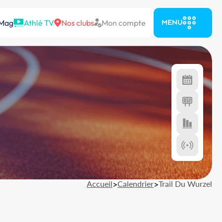
 Mag
Athlé TV
Nos clubs
Mon compte
MENU
Accueil
>
Calendrier
>
Trail Du Wurzel