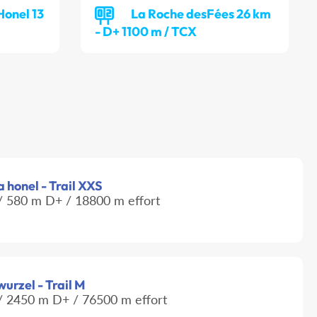
Honel 13
La Roche desFées 26 km
- D+ 1100 m / TCX
a honel - Trail XXS
 580 m D+ / 18800 m effort
wurzel - Trail M
 2450 m D+ / 76500 m effort