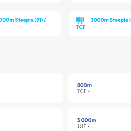
000m Steeple (91) /
3000m Steeple (7
TCF
800m
TCF -
3 000m
JUF -