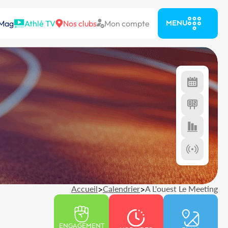
 Mag
Athlé TV
Nos clubs
Mon compte
MENU
Accueil
>
Calendrier
>
A L'ouest Le Meeting
ENGAGEMENT