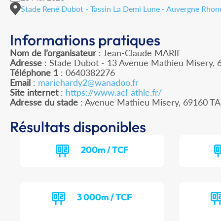
Stade René Dubot - Tassin La Demi Lune - Auvergne Rhon
Informations pratiques
Nom de l’organisateur
: Jean-Claude MARIE
Adresse
: Stade Dubot - 13 Avenue Mathieu Misery, 
Téléphone 1
: 0640382276
Email
:
mariehardy2@wanadoo.fr
Site internet
:
https://www.acl-athle.fr/
Adresse du stade
: Avenue Mathieu Misery, 69160 
Résultats disponibles
200m / TCF
3 000m / TCF