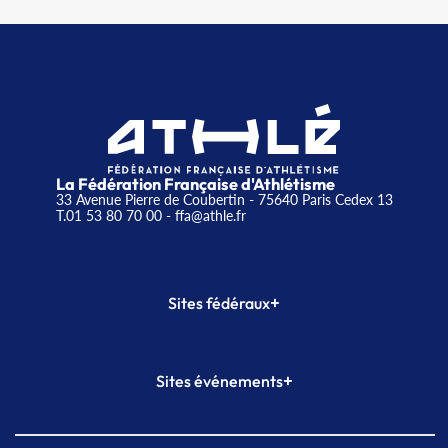
La Fédération Française d'Athlétisme
33 Avenue Pierre de Coubertin - 75640 Paris Cedex 13
T.01 53 80 70 00
- ffa@athle.fr
+
Sites fédéraux
SI-FFA
CALORG
+
Sites événements
Plateforme Formation
Meeting de Paris
Meeting de Paris indoor