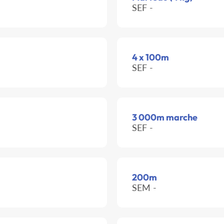
SEF -
4 x 100m
SEF -
3 000m marche
SEF -
200m
SEM -