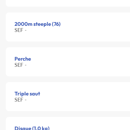
2000m steeple (76)
SEF -
Perche
SEF -
Triple saut
SEF -
Disque (1.0 kg)