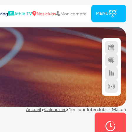
 Mag
Athlé TV
Nos clubs
Mon compte
MENU
Accueil
>
Calendrier
>
1er Tour Interclubs - Mâcon