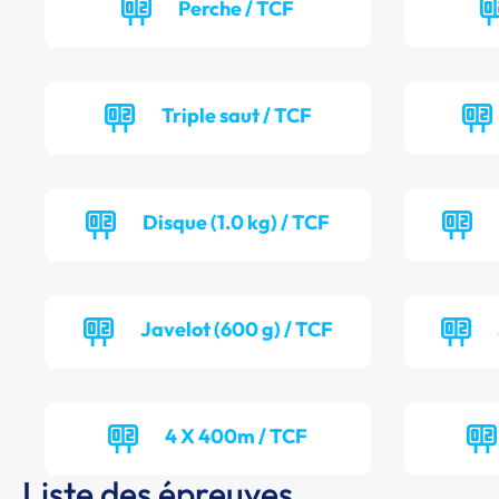
Perche / TCF
Triple saut / TCF
Disque (1.0 kg) / TCF
Javelot (600 g) / TCF
4 X 400m / TCF
Liste des épreuves