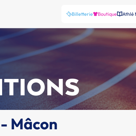
Billetterie
Boutique
Athlé
ITIONS
s - Mâcon