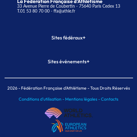
La Fédération Française d'Athlétisme
33 Avenue Pierre de Coubertin - 75640 Paris Cedex 13
T.01 53 80 70 00
- ffa@athle.fr
+
Sites fédéraux
SI-FFA
CALORG
+
Sites événements
Plateforme Formation
Meeting de Paris
Meeting de Paris indoor
MAIF Ekiden de Paris
2026
- Fédération Française d'Athlétisme - Tous Droits Réservés
Conditions d'utilisation -
Mentions légales -
Contacts