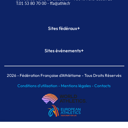
T.01 53 80 70 00
- ffa@athle.fr
+
Sites fédéraux
SI-FFA
CALORG
+
Sites événements
Plateforme Formation
Meeting de Paris
Meeting de Paris indoor
MAIF Ekiden de Paris
2026
- Fédération Française d'Athlétisme - Tous Droits Réservés
Conditions d'utilisation -
Mentions légales -
Contacts